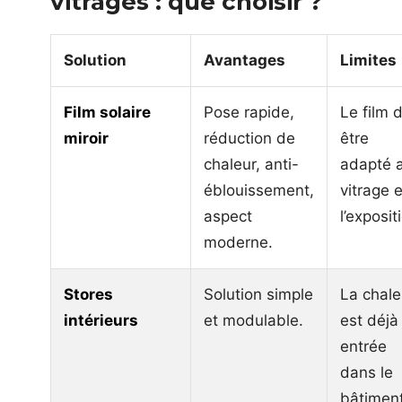
vitrages : que choisir ?
Solution
Avantages
Limites
Film solaire
Pose rapide,
Le film d
miroir
réduction de
être
chaleur, anti-
adapté 
éblouissement,
vitrage e
aspect
l’exposit
moderne.
Stores
Solution simple
La chale
intérieurs
et modulable.
est déjà
entrée
dans le
bâtimen